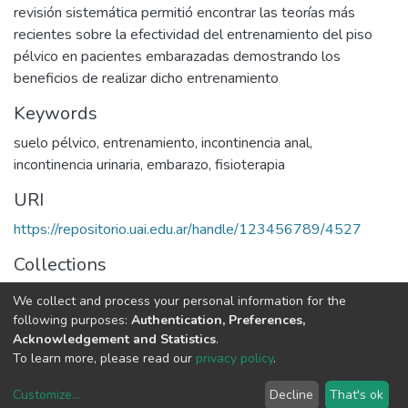
revisión sistemática permitió encontrar las teorías más
recientes sobre la efectividad del entrenamiento del piso
pélvico en pacientes embarazadas demostrando los
beneficios de realizar dicho entrenamiento
Keywords
suelo pélvico
,
entrenamiento
,
incontinencia anal
,
incontinencia urinaria
,
embarazo
,
fisioterapia
URI
https://repositorio.uai.edu.ar/handle/123456789/4527
Collections
LICENCIATURA EN KINESIOLOGÍA Y FISIATRÍA
We collect and process your personal information for the
following purposes:
Authentication, Preferences,
Full item page
Acknowledgement and Statistics
.
To learn more, please read our
privacy policy
.
DSpace software
copyright © 2002-2026
LYRASIS
Customize
...
Decline
That's ok