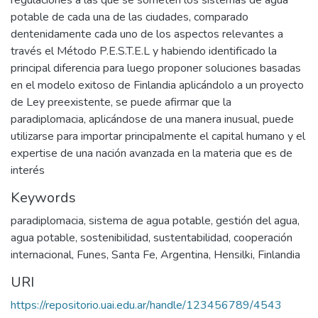
regulaciones a las que se someten los sistemas de agua
potable de cada una de las ciudades, comparado
dentenidamente cada uno de los aspectos relevantes a
través el Método P.E.S.T.E.L y habiendo identificado la
principal diferencia para luego proponer soluciones basadas
en el modelo exitoso de Finlandia aplicándolo a un proyecto
de Ley preexistente, se puede afirmar que la
paradiplomacia, aplicándose de una manera inusual, puede
utilizarse para importar principalmente el capital humano y el
expertise de una nación avanzada en la materia que es de
interés
Keywords
paradiplomacia
,
sistema de agua potable
,
gestión del agua
,
agua potable
,
sostenibilidad
,
sustentabilidad
,
cooperación
internacional
,
Funes
,
Santa Fe
,
Argentina
,
Hensilki
,
Finlandia
URI
https://repositorio.uai.edu.ar/handle/123456789/4543