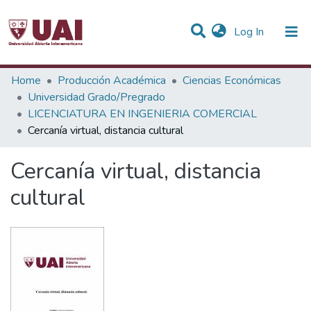
(current)
Log In
Statistics
Home
Producción Académica
Ciencias Económicas
Universidad Grado/Pregrado
Communities & Collections
LICENCIATURA EN INGENIERIA COMERCIAL
Cercanía virtual, distancia cultural
All of DSpace
Cercanía virtual, distancia
cultural