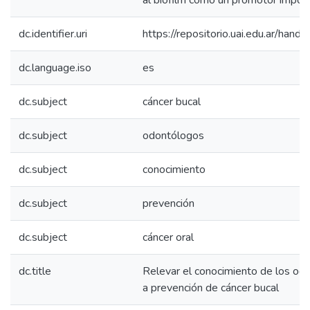
al biofilm como un promotor impor
dc.identifier.uri
https://repositorio.uai.edu.ar/h
dc.language.iso
es
dc.subject
cáncer bucal
dc.subject
odontólogos
dc.subject
conocimiento
dc.subject
prevención
dc.subject
cáncer oral
dc.title
Relevar el conocimiento de los od
a prevención de cáncer bucal