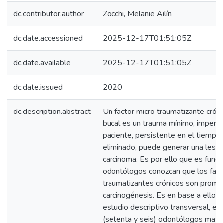
dc.contributor.author
Zocchi, Melanie Ailín
dc.date.accessioned
2025-12-17T01:51:05Z
dc.date.available
2025-12-17T01:51:05Z
dc.date.issued
2020
dc.description.abstract
Un factor micro traumatizante cróni
bucal es un trauma mínimo, imperce
paciente, persistente en el tiempo (
eliminado, puede generar una lesión
carcinoma. Es por ello que es fund
odontólogos conozcan que los fact
traumatizantes crónicos son promo
carcinogénesis. Es en base a ello q
estudio descriptivo transversal, e
(setenta y seis) odontólogos matr