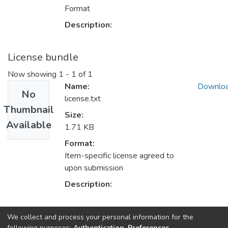
Format
Description:
License bundle
Now showing
1 - 1 of 1
Name:
Downlo
No
license.txt
Thumbnail
Size:
Available
1.71 KB
Format:
Item-specific license agreed to
upon submission
Description:
Collections
We collect and process your personal information for the
following purposes:
Authentication, Preferences,