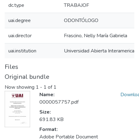
dc.type
TRABAJOF
uai.degree
ODONTÓLOGO
uai.director
Frascino, Nelly María Gabriela
uai.institution
Universidad Abierta Interamerican
Files
Original bundle
Now showing
1 - 1 of 1
Name:
Downlo
0000057757.pdf
Size:
691.83 KB
Format:
Adobe Portable Document