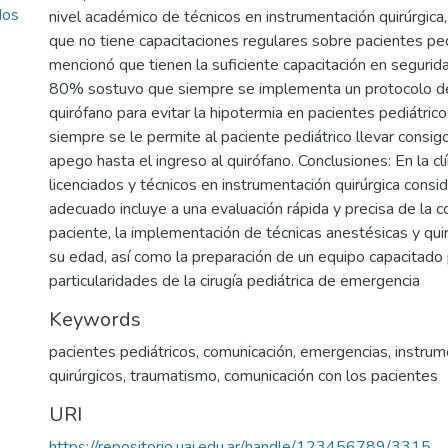
dos
nivel académico de técnicos en instrumentación quirúrgica,
que no tiene capacitaciones regulares sobre pacientes pe
mencionó que tienen la suficiente capacitación en segurida
80% sostuvo que siempre se implementa un protocolo de
quirófano para evitar la hipotermia en pacientes pediátri
siempre se le permite al paciente pediátrico llevar consig
apego hasta el ingreso al quirófano. Conclusiones: En la cl
licenciados y técnicos en instrumentación quirúrgica cons
adecuado incluye a una evaluación rápida y precisa de la c
paciente, la implementación de técnicas anestésicas y qui
su edad, así como la preparación de un equipo capacitado 
particularidades de la cirugía pediátrica de emergencia
Keywords
pacientes pediátricos
,
comunicación
,
emergencias
,
instru
quirúrgicos
,
traumatismo
,
comunicación con los pacientes
URI
https://repositorio.uai.edu.ar/handle/123456789/3315