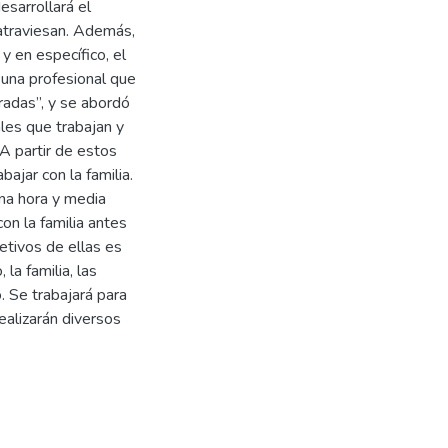
esarrollará el
e atraviesan. Además,
 y en específico, el
a una profesional que
radas”, y se abordó
ales que trabajan y
 A partir de estos
ajar con la familia.
una hora y media
on la familia antes
etivos de ellas es
 la familia, las
. Se trabajará para
ealizarán diversos