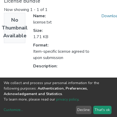
License bundle
Now showing
1 - 1 of 1
Name:
Downlo
No
license.txt
Thumbnail
Size:
Available
1.71 KB
Format:
Item-specific license agreed to
upon submission
Description:
Collections
We collect and process your personal information for the
following purposes:
Authentication, Preferences,
LICENCIATURA EN PSICOPEDAGOGÍA
Acknowledgement and Statistics
.
To learn more, please read our
privacy policy
.
DSpace software
copyright © 2002-2026
LYRASIS
Customize
...
Decline
That's ok
Cookie settings
Privacy policy
End User Agreement