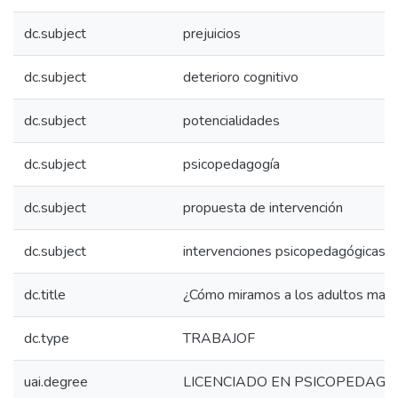
dc.subject
prejuicios
dc.subject
deterioro cognitivo
dc.subject
potencialidades
dc.subject
psicopedagogía
dc.subject
propuesta de intervención
dc.subject
intervenciones psicopedagógicas
dc.title
¿Cómo miramos a los adultos may
dc.type
TRABAJOF
uai.degree
LICENCIADO EN PSICOPEDAGO