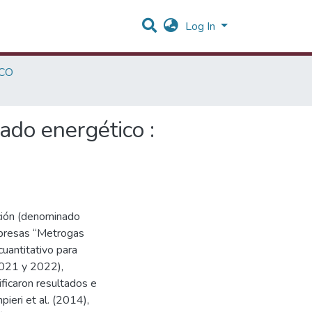
Log In
CO
ado energético :
ación (denominado
mpresas “Metrogas
cuantitativo para
2021 y 2022),
ficaron resultados e
ieri et al. (2014),