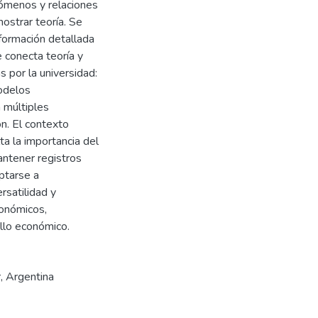
nómenos y relaciones
mostrar teoría. Se
nformación detallada
 conecta teoría y
s por la universidad:
Modelos
n múltiples
ón. El contexto
ta la importancia del
antener registros
ptarse a
rsatilidad y
conómicos,
llo económico.
r
,
Argentina