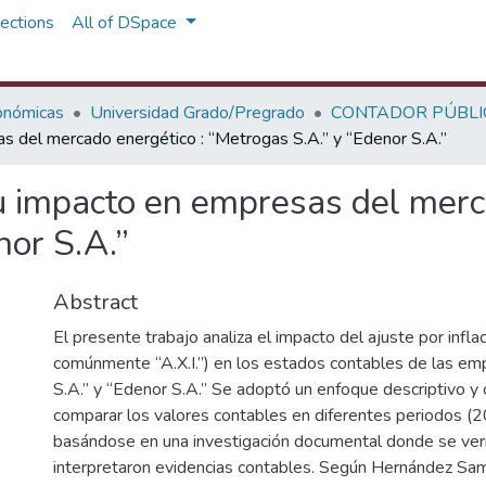
ections
All of DSpace
onómicas
Universidad Grado/Pregrado
CONTADOR PÚBLI
as del mercado energético : “Metrogas S.A.” y “Edenor S.A.”
su impacto en empresas del merc
nor S.A.”
Abstract
El presente trabajo analiza el impacto del ajuste por infl
comúnmente “A.X.I.”) en los estados contables de las e
S.A.” y “Edenor S.A.” Se adoptó un enfoque descriptivo y 
comparar los valores contables en diferentes periodos (
basándose en una investigación documental donde se veri
interpretaron evidencias contables. Según Hernández Samp