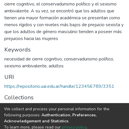
cierre cognitivo, el conservadurismo político y el sexismo
ambivalente. A su vez, se encontró que los adultos que
tienen una mayor formación académica se presentan como
menos rígidos y con niveles más bajos de prejuicio sexista y
que los adultos de género masculino tienden a poseer más
prejuicios hacia las mujeres
Keywords
necesidad de cierre cognitivo
,
conservadurismo político
,
sexismo ambivalente
,
adultos
URI
https://repositorio.uai.edu.ar/handle/123456789/3351
Collections
LICENCIATURA EN PSICOLOGÍA
We collect and process your personal information for the
following purposes:
Authentication, Preferences,
Full item page
Acknowledgement and Statistics
.
To learn more, please read our
privacy policy
.