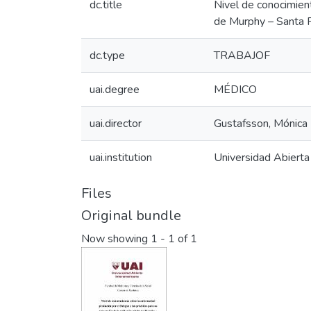
dc.title
Nivel de conocimien
de Murphy – Santa 
dc.type
TRABAJOF
uai.degree
MÉDICO
uai.director
Gustafsson, Mónica
uai.institution
Universidad Abierta
Files
Original bundle
Now showing
1 - 1 of 1