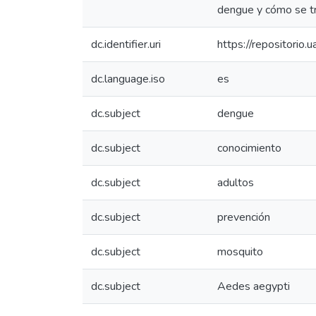
dengue y cómo se tr
dc.identifier.uri
https://repositorio
dc.language.iso
es
dc.subject
dengue
dc.subject
conocimiento
dc.subject
adultos
dc.subject
prevención
dc.subject
mosquito
dc.subject
Aedes aegypti