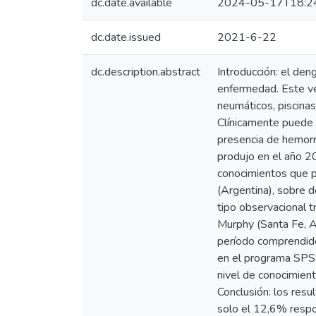
dc.date.available
2024-05-17T18:2
dc.date.issued
2021-6-22
dc.description.abstract
Introducción: el de
enfermedad. Este ve
neumáticos, piscinas
Clínicamente puede 
presencia de hemorr
produjo en el año 2
conocimientos que p
(Argentina), sobre d
tipo observacional 
Murphy (Santa Fe, A
período comprendido
en el programa SPSS.
nivel de conocimien
Conclusión: los resu
solo el 12,6% respo