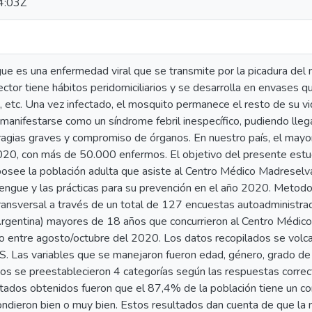
4:03Z
ngue es una enfermedad viral que se transmite por la picadura de
ctor tiene hábitos peridomiciliarios y se desarrolla en envases
, etc. Una vez infectado, el mosquito permanece el resto de su vi
manifestarse como un síndrome febril inespecífico, pudiendo lle
agias graves y compromiso de órganos. En nuestro país, el mayor
020, con más de 50.000 enfermos. El objetivo del presente estud
osee la población adulta que asiste al Centro Médico Madreselva
engue y las prácticas para su prevención en el año 2020. Metodol
transversal a través de un total de 127 encuestas autoadministra
rgentina) mayores de 18 años que concurrieron al Centro Médico
 entre agosto/octubre del 2020. Los datos recopilados se volcar
 Las variables que se manejaron fueron edad, género, grado de ins
tos se preestablecieron 4 categorías según las respuestas correc
ltados obtenidos fueron que el 87,4% de la población tiene un co
ndieron bien o muy bien. Estos resultados dan cuenta de que la