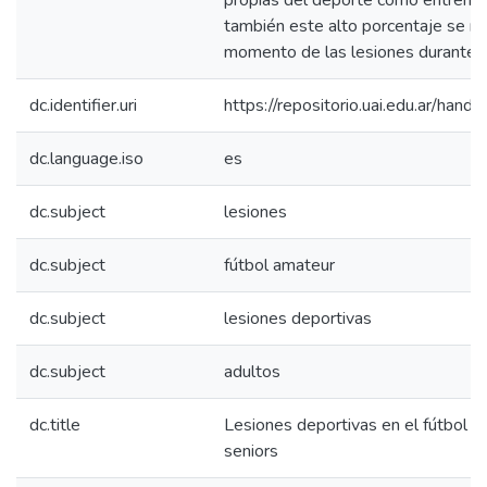
propias del deporte como entrenam
también este alto porcentaje se ma
momento de las lesiones durante 
dc.identifier.uri
https://repositorio.uai.edu.ar/ha
dc.language.iso
es
dc.subject
lesiones
dc.subject
fútbol amateur
dc.subject
lesiones deportivas
dc.subject
adultos
dc.title
Lesiones deportivas en el fútbol a
seniors