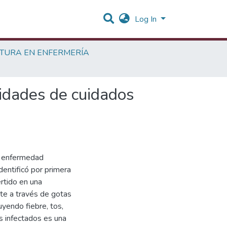
Log In
ATURA EN ENFERMERÍA
nidades de cuidados
a enfermedad
entificó por primera
rtido en una
te a través de gotas
uyendo fiebre, tos,
es infectados es una