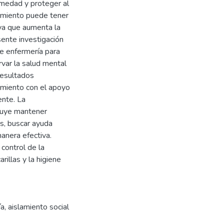
rmedad y proteger al
lamiento puede tener
 ya que aumenta la
sente investigación
de enfermería para
var la salud mental
resultados
lamiento con el apoyo
ente. La
cluye mantener
s, buscar ayuda
anera efectiva.
control de la
illas y la higiene
ía
,
aislamiento social