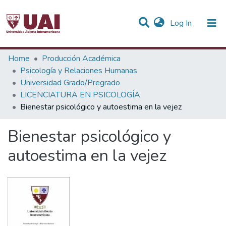
(current)
Log In
Statistics
Home
Producción Académica
Psicología y Relaciones Humanas
Communities & Collections
Universidad Grado/Pregrado
LICENCIATURA EN PSICOLOGÍA
All of DSpace
Bienestar psicológico y autoestima en la vejez
Bienestar psicológico y
autoestima en la vejez