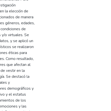
estigación
 en la elección de
ccionados de manera
tes géneros, edades,
 condiciones de
 y/o virtuales. Se
datos, y se aplicó un
sticos se realizaron
ones éticas para
ntes. Como resultado,
ores que afectan al
e vestir en la
gía. Se destacó la
ales y
ores demográficos y
ivo y el estatus
amientos de los
 emociones y las