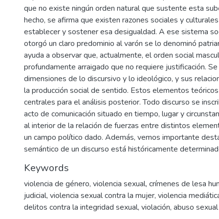
que no existe ningún orden natural que sustente esta sub
hecho, se afirma que existen razones sociales y culturale
establecer y sostener esa desigualdad. A ese sistema soci
otorgó un claro predominio al varón se lo denominó patria
ayuda a observar que, actualmente, el orden social mascul
profundamente arraigado que no requiere justificación. Se 
dimensiones de lo discursivo y lo ideológico, y sus relacion
la producción social de sentido. Estos elementos teórico
centrales para el análisis posterior. Todo discurso se insc
acto de comunicación situado en tiempo, lugar y circunsta
al interior de la relación de fuerzas entre distintos eleme
un campo político dado. Además, vemos importante desta
semántico de un discurso está históricamente determinad
Keywords
violencia de género
,
violencia sexual
,
crímenes de lesa hu
judicial
,
violencia sexual contra la mujer
,
violencia mediátic
delitos contra la integridad sexual
,
violación
,
abuso sexual