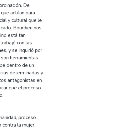
ordinación. De
s que actúan para
al y cultural que le
rcado. Bourdieu nos
ino está tan
trabajó con las
es, y se inquirió por
s son herramientas
ribe dentro de un
ncias determinadas y
ntos antagonistas en
car que el proceso
o.
manidad
,
proceso
a contra la mujer
,