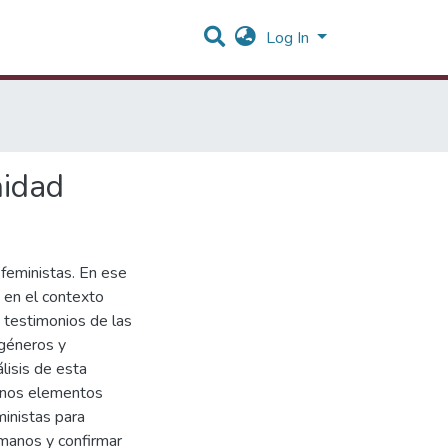
Log In
nidad
 feministas. En ese
ó en el contexto
s testimonios de las
 géneros y
álisis de esta
gunos elementos
ministas para
umanos y confirmar