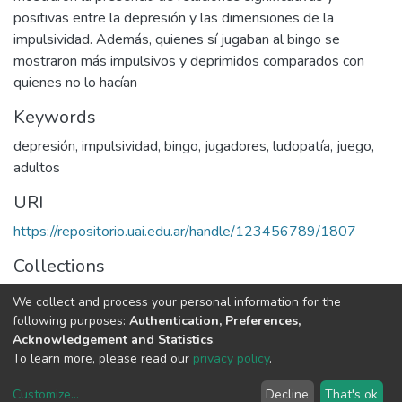
positivas entre la depresión y las dimensiones de la
impulsividad. Además, quienes sí jugaban al bingo se
mostraron más impulsivos y deprimidos comparados con
quienes no lo hacían
Keywords
depresión
,
impulsividad
,
bingo
,
jugadores
,
ludopatía
,
juego
,
adultos
URI
https://repositorio.uai.edu.ar/handle/123456789/1807
Collections
LICENCIATURA EN PSICOLOGÍA
We collect and process your personal information for the
following purposes:
Authentication, Preferences,
Full item page
Acknowledgement and Statistics
.
To learn more, please read our
privacy policy
.
DSpace software
copyright © 2002-2026
LYRASIS
Customize
...
Decline
That's ok