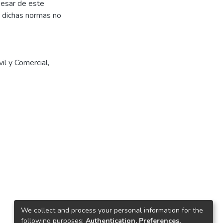
 pesar de este
, dichas normas no
vil y Comercial
,
We collect and process your personal information for the
following purposes:
Authentication, Preferences,