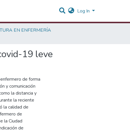
Log In
ATURA EN ENFERMERÍA
covid-19 leve
l enfermero de forma
ión y comunicación
como la distancia y
urante la reciente
ó la calidad de
nfermero de
de la Ciudad
ndicación de