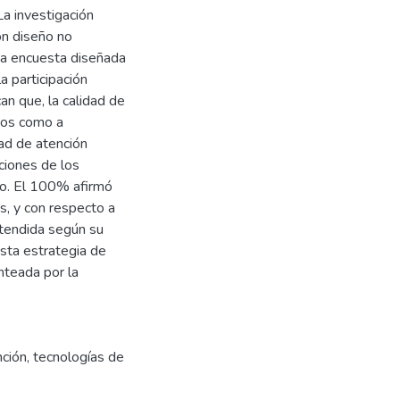
La investigación
on diseño no
na encuesta diseñada
a participación
an que, la calidad de
inos como a
dad de atención
ciones de los
no. El 100% afirmó
s, y con respecto a
atendida según su
sta estrategia de
nteada por la
nción
,
tecnologías de