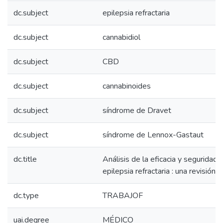
dc.subject
epilepsia refractaria
dc.subject
cannabidiol
dc.subject
CBD
dc.subject
cannabinoides
dc.subject
síndrome de Dravet
dc.subject
síndrome de Lennox-Gastaut
dc.title
Análisis de la eficacia y seguridad 
epilepsia refractaria : una revisión 
dc.type
TRABAJOF
uai.degree
MÉDICO