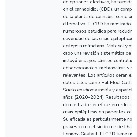
de opciones efectivas, ha surgido u
en el cannabidiol (CBD), un compon
de la planta de cannabis, como una
alternativa. El CBD ha mostrado po
numerosos estudios para reducir la 
severidad de las crisis epilépticas
epilepsia refractaria. Material y mé
cabo una revisión sistemática de la 
incluyó ensayos clínicos controlado
observacionales, metaanálisis y re
relevantes. Los artículos serán ex
datos tales como PubMed, Cochran
Scielo en idioma inglés y español e
años (2020-2024) Resultados: El
demostrado ser eficaz en reducir la
crisis epilépticas en pacientes con e
Su eficacia es particularmente not
graves como el síndrome de Drave
Lennox-Gastaut. El CBD tiene un p