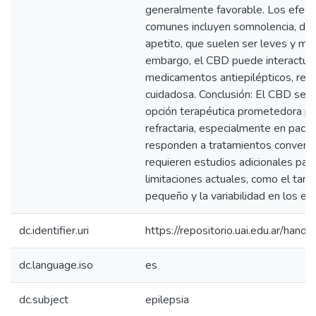
generalmente favorable. Los efec
comunes incluyen somnolencia, diar
apetito, que suelen ser leves y ma
embargo, el CBD puede interactuar
medicamentos antiepilépticos, requi
cuidadosa. Conclusión: El CBD se 
opción terapéutica prometedora par
refractaria, especialmente en paci
responden a tratamientos convenci
requieren estudios adicionales para
limitaciones actuales, como el ta
pequeño y la variabilidad en los es
dc.identifier.uri
https://repositorio.uai.edu.ar/h
dc.language.iso
es
dc.subject
epilepsia