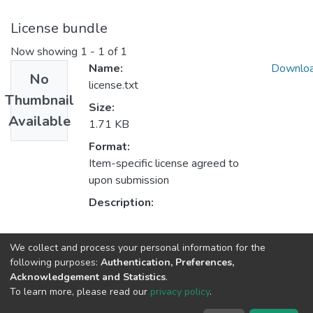
License bundle
Now showing
1 - 1 of 1
Name:
Downlo
No
license.txt
Thumbnail
Size:
Available
1.71 KB
Format:
Item-specific license agreed to
upon submission
Description:
Collections
We collect and process your personal information for the
following purposes:
Authentication, Preferences,
MEDICINA
Acknowledgement and Statistics
.
To learn more, please read our
privacy policy
.