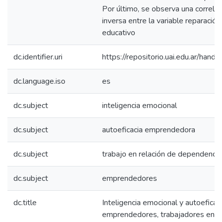
Por último, se observa una correlaci
inversa entre la variable reparación
educativo
dc.identifier.uri
https://repositorio.uai.edu.ar/ha
dc.language.iso
es
dc.subject
inteligencia emocional
dc.subject
autoeficacia emprendedora
dc.subject
trabajo en relación de dependencia
dc.subject
emprendedores
dc.title
Inteligencia emocional y autoefica
emprendedores, trabajadores en re