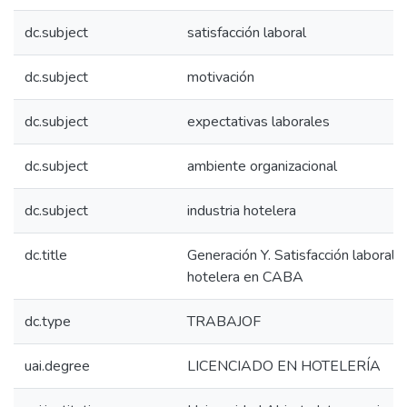
dc.subject
satisfacción laboral
dc.subject
motivación
dc.subject
expectativas laborales
dc.subject
ambiente organizacional
dc.subject
industria hotelera
dc.title
Generación Y. Satisfacción laboral e
hotelera en CABA
dc.type
TRABAJOF
uai.degree
LICENCIADO EN HOTELERÍA