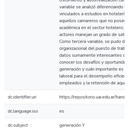
crecimiento y autorrealización cump
variable se analizó diferenciando l
vinculados a estudios en hotelería 
aquellos camareros que no poseen
académica en el sector hotelero; 
actores manejan un grado de satisf
Como tercera variable, se pudo des
organizacional del puesto de traba
datos sumamente interesantes que
conocer los desafíos y oportunida
generación y cuán importante es la 
laboral para el desempeño eficient
empleados y la retención de aquel
dc.identifier.uri
https://repositorio.uai.edu.ar/ha
dc.language.iso
es
dc.subject
generación Y