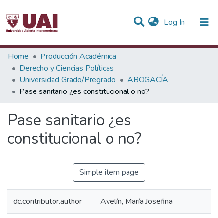
(current)
Log In
Statistics
Home
Producción Académica
Derecho y Ciencias Políticas
Communities & Collections
Universidad Grado/Pregrado
ABOGACÍA
Pase sanitario ¿es constitucional o no?
All of DSpace
Pase sanitario ¿es
constitucional o no?
Simple item page
dc.contributor.author
Avelín, María Josefina