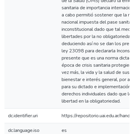
de la Salud (OMS) declaró la emerg
sanitaria de importancia internaciona
a cabo permitió sostener que la me
nacional impuesta del pase sanitar
inconstitucional dado que tal medid
libertades por la no obligatoriedad
deduciendo así no se dan los presu
ley 23098 para declararla Inconstit
presente que es una norma dictad
época de crisis sanitaria protegien
vez más, la vida y la salud de sus 
bienestar e interés general, por a
para su dictado e implementación y 
derechos individuales dado que le
libertad en la obligatoriedad.
dc.identifier.uri
https://repositorio.uai.edu.ar/h
dc.language.iso
es