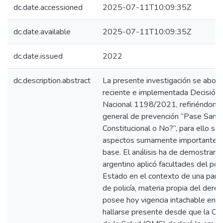
dc.date.accessioned
2025-07-11T10:09:35Z
dc.date.available
2025-07-11T10:09:35Z
dc.date.issued
2022
dc.description.abstract
La presente investigación se aboca a
reciente e implementada Decisión 
Nacional 1198/2021, refiriéndonos
general de prevención “Pase Sanit
Constitucional o No?”, para ello se 
aspectos sumamente importantes, s
base. El análisis ha de demostrar 
argentino aplicó facultades del pod
Estado en el contexto de una pand
de policía, materia propia del dere
posee hoy vigencia intachable entr
hallarse presente desde que la Or