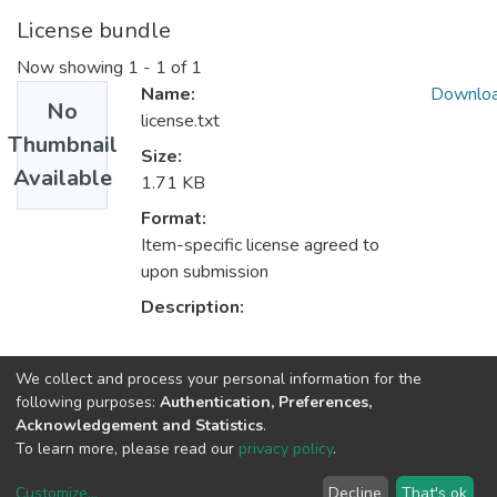
License bundle
Now showing
1 - 1 of 1
Name:
Downlo
No
license.txt
Thumbnail
Size:
Available
1.71 KB
Format:
Item-specific license agreed to
upon submission
Description:
Collections
We collect and process your personal information for the
following purposes:
Authentication, Preferences,
ABOGACÍA
Acknowledgement and Statistics
.
To learn more, please read our
privacy policy
.
DSpace software
copyright © 2002-2026
LYRASIS
Customize
...
Decline
That's ok