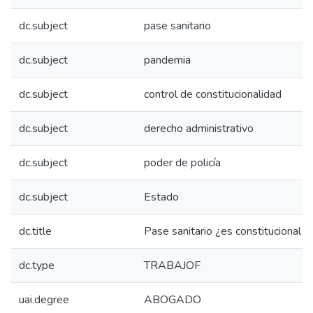
dc.subject
pase sanitario
dc.subject
pandemia
dc.subject
control de constitucionalidad
dc.subject
derecho administrativo
dc.subject
poder de policía
dc.subject
Estado
dc.title
Pase sanitario ¿es constitucional o
dc.type
TRABAJOF
uai.degree
ABOGADO