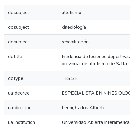
dc.subject
atletismo
dc.subject
kinesiología
dc.subject
rehabilitación
dc.title
Incidencia de lesiones deportivas e
provincial de atletismo de Salta
dc.type
TESISE
uai.degree
ESPECIALISTA EN KINESIOLOG
uai.director
Leoni, Carlos Alberto
uai.institution
Universidad Abierta Interamerican