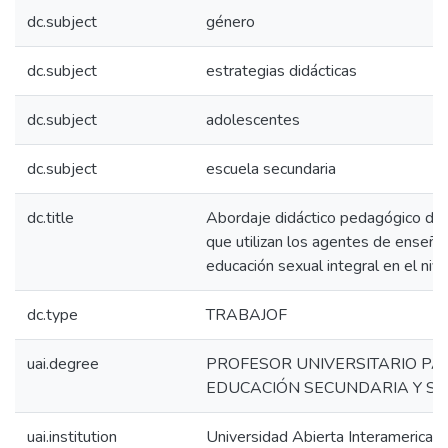
dc.subject
género
dc.subject
estrategias didácticas
dc.subject
adolescentes
dc.subject
escuela secundaria
dc.title
Abordaje didáctico pedagógico de 
que utilizan los agentes de enseñan
educación sexual integral en el niv
dc.type
TRABAJOF
uai.degree
PROFESOR UNIVERSITARIO PA
EDUCACIÓN SECUNDARIA Y S
uai.institution
Universidad Abierta Interamerican