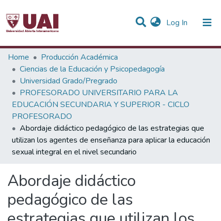
(current)
Log In
Statistics
Home
Producción Académica
Ciencias de la Educación y Psicopedagogía
Communities & Collections
Universidad Grado/Pregrado
PROFESORADO UNIVERSITARIO PARA LA
All of DSpace
EDUCACIÓN SECUNDARIA Y SUPERIOR - CICLO
PROFESORADO
Abordaje didáctico pedagógico de las estrategias que
utilizan los agentes de enseñanza para aplicar la educación
sexual integral en el nivel secundario
Abordaje didáctico
pedagógico de las
estrategias que utilizan los