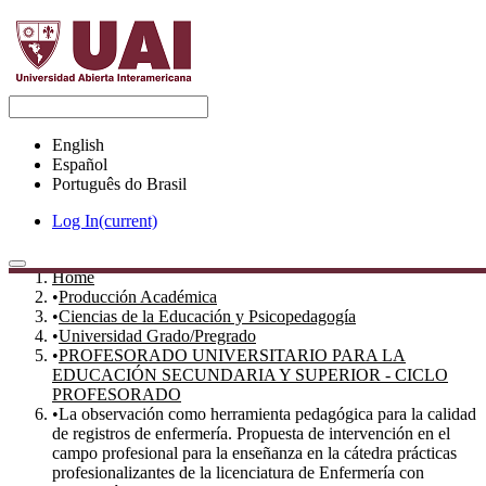
English
Español
Português do Brasil
Log In
(current)
Home
Statistics
Producción Académica
Communities & Collections
Ciencias de la Educación y Psicopedagogía
All of DSpace
Universidad Grado/Pregrado
PROFESORADO UNIVERSITARIO PARA LA
EDUCACIÓN SECUNDARIA Y SUPERIOR - CICLO
PROFESORADO
La observación como herramienta pedagógica para la calidad
de registros de enfermería. Propuesta de intervención en el
campo profesional para la enseñanza en la cátedra prácticas
profesionalizantes de la licenciatura de Enfermería con