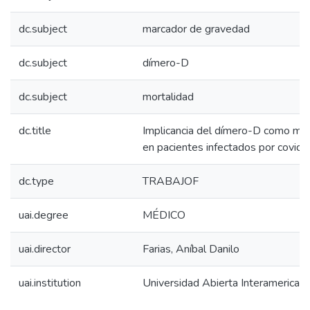
dc.subject
marcador de gravedad
dc.subject
dímero-D
dc.subject
mortalidad
dc.title
Implicancia del dímero-D como ma
en pacientes infectados por covid
dc.type
TRABAJOF
uai.degree
MÉDICO
uai.director
Farias, Aníbal Danilo
uai.institution
Universidad Abierta Interamerican