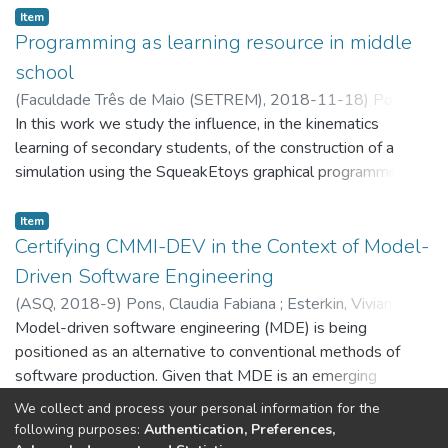
logra un nivel de abstracción superior, permitiendo utilizar los
Item
estándares propuestos para robótica, y así obtener ventajas
Programming as learning resource in middle
como generalidad, reutilización, claridad, expresividad. Estas
school
son todas cualidades inherentes a un proceso de creación
(
Faculdade Três de Maio (SETREM),
2018-11-18
)
Pons,
de software eficiente y eficaz. ?? objetivo general de esta
Claudia Fabiana
In this work we study the influence, in the kinematics
;
Salvador, Ricardo Pablo
;
Rodríguez,
investigación es contribuir al mejoramiento de los procesos
Guillermo
learning of secondary students, of the construction of a
de desarrollo de software de los sistemas robóticos, a
simulation using the SqueakEtoys graphical programming
través del análisis del paradigma de desarrollo MDD
environment, as learning resource in a Rosario (Argentine)
aplicando los estándares definidos por la OMG.
city preuniversity middle school. The pupils are almost 16
Item
years old and do not have knowledge about programming.
Certifying CMMI-DEV in the Context of Model-
Using an habitual curricular exercise the experience took
Driven Software Engineering
about 3 classes. The results indicate an increase in students'
(
ASQ,
2018-9
)
Pons, Claudia Fabiana
;
Esterkin, Viviana
grades and interest in programming as a didactic resource,
Model-driven software engineering (MDE) is being
which encourages designing similar activities and exploring
positioned as an alternative to conventional methods of
this resource in other disciplines.
software production. Given that MDE is an emerging
paradigm, standards for measuring its quality have not yet
We collect and process your personal information for the
been established. This article analyzes MDE good practices
(current)
following purposes:
Authentication, Preferences,
«
1
2
»