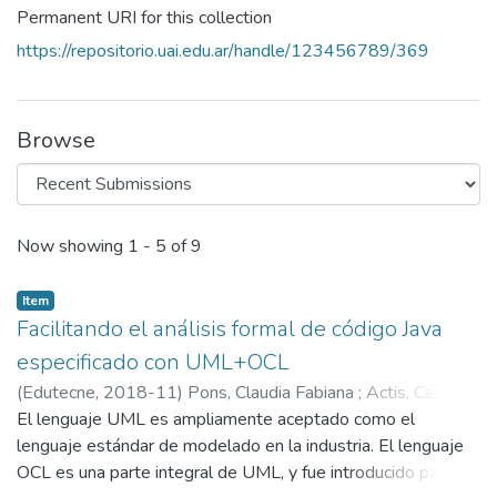
Permanent URI for this collection
https://repositorio.uai.edu.ar/handle/123456789/369
Browse
Recent Submissions
Now showing
1 - 5 of 9
Item
Facilitando el análisis formal de código Java
especificado con UML+OCL
(
Edutecne,
2018-11
)
Pons, Claudia Fabiana
;
Actis, Carolina
;
El lenguaje UML es ampliamente aceptado como el
Baum, Gabriel
lenguaje estándar de modelado en la industria. El lenguaje
OCL es una parte integral de UML, y fue introducido para