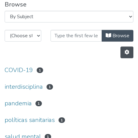
Browse
Browsing Intervenciones psicosocia
Browse
COVID-19
1
interdisciplina
1
pandemia
1
políticas sanitarias
1
salud mental
1