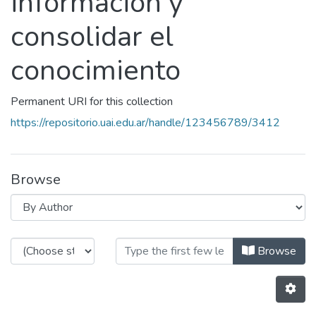
información y
consolidar el
conocimiento
Permanent URI for this collection
https://repositorio.uai.edu.ar/handle/123456789/3412
Browse
Browsing Desarrollo y evaluación d
Browse