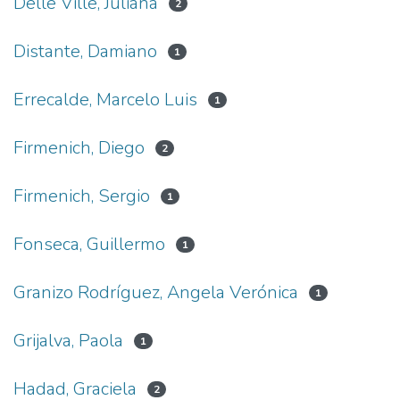
Delle Ville, Juliana
2
Distante, Damiano
1
Errecalde, Marcelo Luis
1
Firmenich, Diego
2
Firmenich, Sergio
1
Fonseca, Guillermo
1
Granizo Rodríguez, Angela Verónica
1
Grijalva, Paola
1
Hadad, Graciela
2