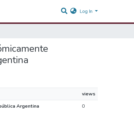
Log In
nómicamente
gentina
views
pública Argentina
0