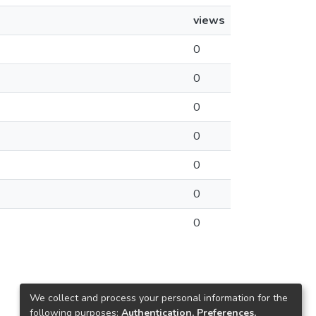
views
0
0
0
0
0
0
0
We collect and process your personal information for the
following purposes:
Authentication, Preferences,