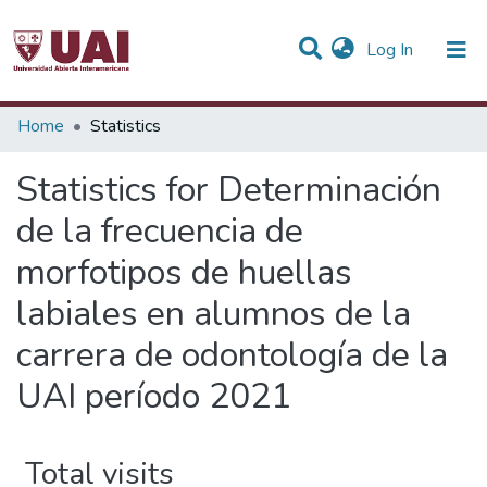
(current)
Log In
Communities & Collections
Home
Statistics
All of DSpace
Statistics for Determinación
de la frecuencia de
morfotipos de huellas
labiales en alumnos de la
carrera de odontología de la
UAI período 2021
Total visits