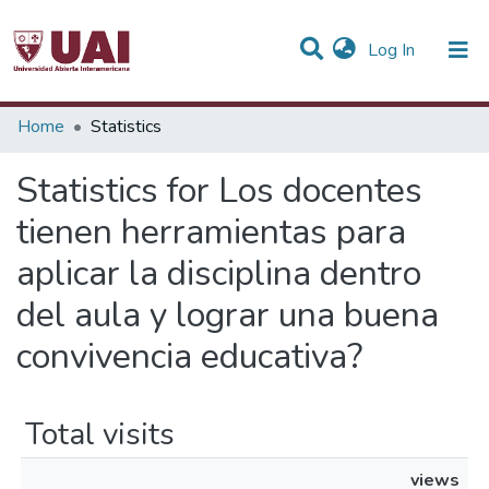
(current)
Log In
Communities & Collections
Home
Statistics
All of DSpace
Statistics for Los docentes
tienen herramientas para
aplicar la disciplina dentro
del aula y lograr una buena
convivencia educativa?
Total visits
views