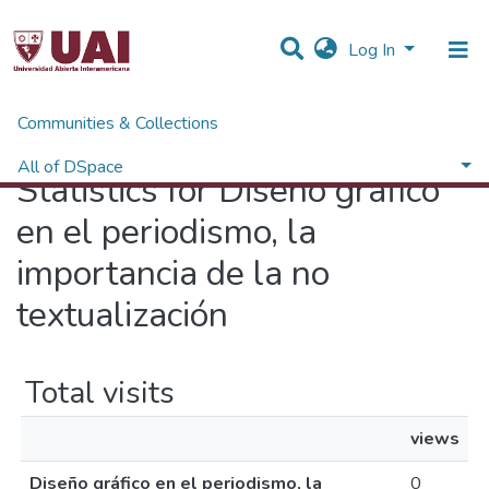
Log In
Communities & Collections
Home
Statistics
All of DSpace
Statistics for Diseño gráfico
en el periodismo, la
importancia de la no
textualización
Total visits
views
Diseño gráfico en el periodismo, la
0