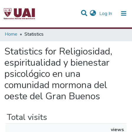
(current)
Log In
Communities & Collections
Home
Statistics
All of DSpace
Statistics for Religiosidad,
espiritualidad y bienestar
psicológico en una
comunidad mormona del
oeste del Gran Buenos
Total visits
views