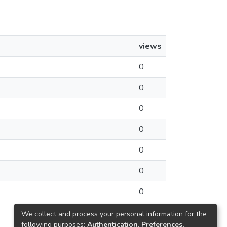
views
0
0
0
0
0
0
0
We collect and process your personal information for the
following purposes:
Authentication, Preferences,