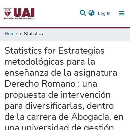
(current)
Log In
Communities & Collections
Home
Statistics
All of DSpace
Statistics for Estrategias
metodológicas para la
enseñanza de la asignatura
Derecho Romano : una
propuesta de intervención
para diversificarlas, dentro
de la carrera de Abogacía, en
una universidad de gestión