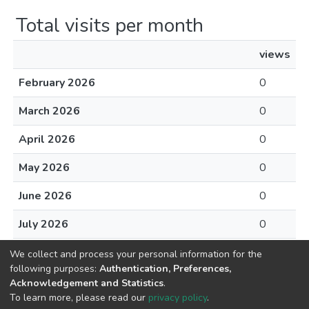
Total visits per month
views
February 2026
0
March 2026
0
April 2026
0
May 2026
0
June 2026
0
July 2026
0
August 2026
0
We collect and process your personal information for the
following purposes:
Authentication, Preferences,
Acknowledgement and Statistics
.
To learn more, please read our
privacy policy
.