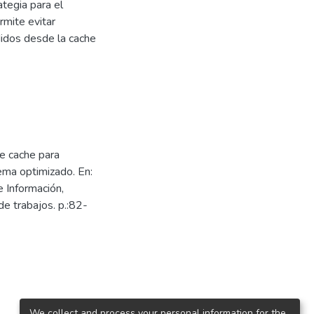
ategia para el
rmite evitar
idos desde la cache
de cache para
ema optimizado. En:
 Información,
e trabajos. p.:82-
We collect and process your personal information for the