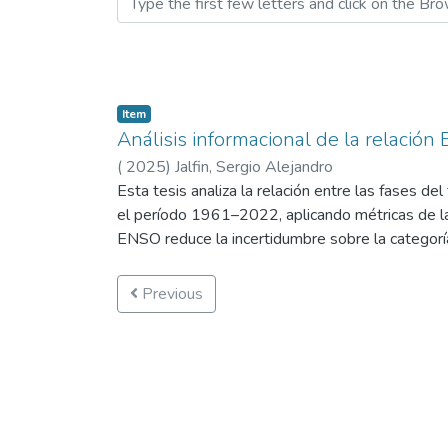
Item
Análisis informacional de la relació
(
2025
)
Jalfin, Sergio Alejandro
Esta tesis analiza la relación entre las fases d
el período 1961–2022, aplicando métricas de la t
ENSO reduce la incertidumbre sobre la categoría
informacional con un enfoque estadístico clásico,
entropía, la información mutua, el coeficiente de
Previous
sobre una base de 62 años, construyendo tablas
de manera reproducible. Los resultados muestran
información mutua I (E; C) =0, 107bits y una co
0,436 y p a 0,581. Al reducir la escala tempora
indicando una señal más definida y parcialmente
Neutral y Niño se asocian con condiciones más