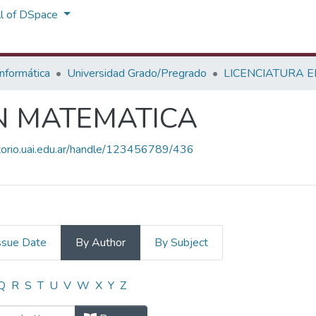
ll of DSpace
Informática
Universidad Grado/Pregrado
LICENCIATURA 
N MATEMATICA
itorio.uai.edu.ar/handle/123456789/436
ssue Date
By Author
By Subject
N MATEMATICA by Author "Jalfin, S
Q
R
S
T
U
V
W
X
Y
Z