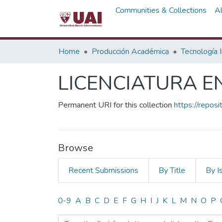
Communities & Collections
A
Home
Producción Académica
Tecnología 
LICENCIATURA E
Permanent URI for this collection
https://repos
Browse
Recent Submissions
By Title
By I
Browsing LICENCIATURA E
0-9
A
B
C
D
E
F
G
H
I
J
K
L
M
N
O
P